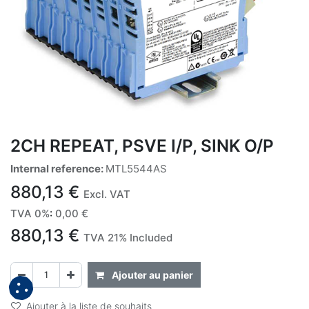
2CH REPEAT, PSVE I/P, SINK O/P
Internal reference:
MTL5544AS
880,13
€
Excl. VAT
TVA 0%
:
0,00
€
880,13
€
TVA 21% Included
Ajouter au panier
Ajouter à la liste de souhaits