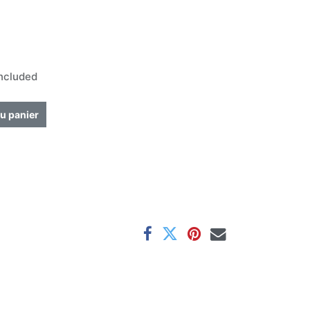
ncluded
u panier