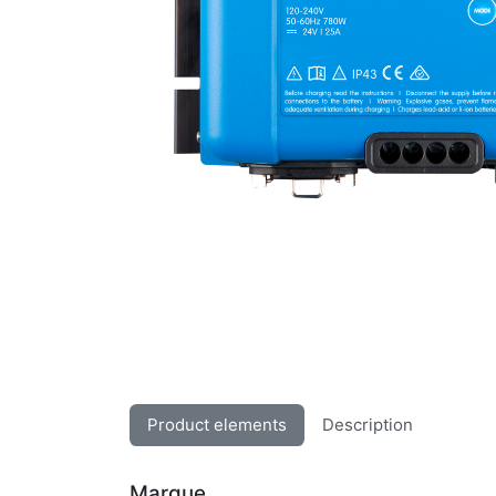
Product elements
Description
Marque