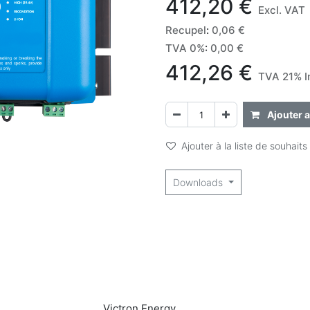
412,20
€
Excl. VAT
Recupel
:
0,06
€
TVA 0%
:
0,00
€
412,26
€
TVA 21% I
Ajouter a
Ajouter à la liste de souhaits
Downloads
Victron Energy