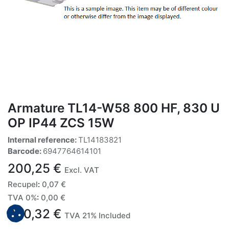
Armature TL14-W58 800 HF, 830 U
OP IP44 ZCS 15W
Internal reference:
TL14183821
Barcode:
6947764614101
200,25
€
Excl. VAT
Recupel
:
0,07
€
TVA 0%
:
0,00
€
200,32
€
TVA 21% Included