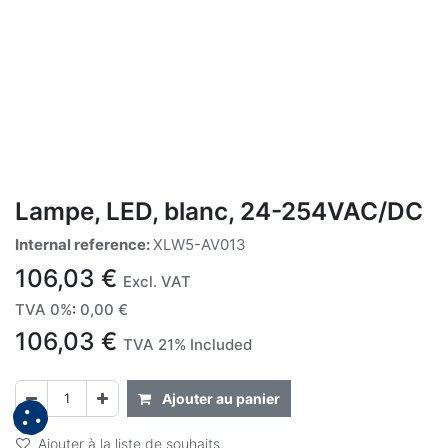
Lampe, LED, blanc, 24-254VAC/DC
Internal reference:
XLW5-AV013
106,03
€
Excl. VAT
TVA 0%
:
0,00
€
106,03
€
TVA 21% Included
Ajouter au panier
Ajouter à la liste de souhaits