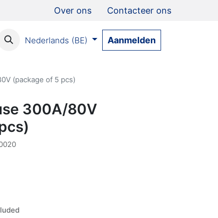
Over ons
Contacteer ons
Aanmelden
Nederlands (BE)
0V (package of 5 pcs)
fuse 300A/80V
 pcs)
0020
luded