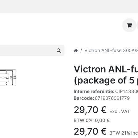
Victron ANL-fuse 300A/8
Victron ANL-
(package of 5
Interne referentie:
CIP14330
Barcode:
8719076061779
29,70
€
Excl. VAT
BTW 0%
:
0,00
€
29,70
€
BTW 21% Inc